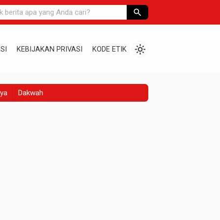
search
light_mode
SI
KEBIJAKAN PRIVASI
KODE ETIK
ya
Dakwah