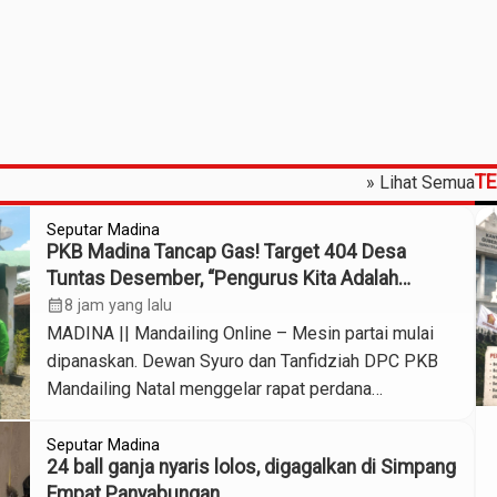
T
» Lihat Semua
Seputar Madina
PKB Madina Tancap Gas! Target 404 Desa
Tuntas Desember, “Pengurus Kita Adalah
Tokoh”
calendar_month
8 jam yang lalu
MADINA || Mandailing Online – Mesin partai mulai
dipanaskan. Dewan Syuro dan Tanfidziah DPC PKB
Mandailing Natal menggelar rapat perdana
kepengurusan baru, Sabtu (8/8/2026) di Sekretariat
PKB Jalan Willem Iskandar, Panyabungan. Rapat
Seputar Madina
24 ball ganja nyaris lolos, digagalkan di Simpang
yang dipimpin Ketua DPC Edi Anwar Nasution ini
Empat Panyabungan