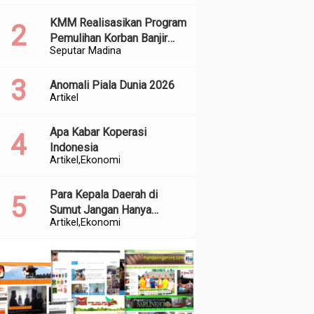
Kualitas Perencanaan
KMM Realisasikan Program
Pemulihan Korban Banjir
Seputar Madina
dan Longsor di Kabupaten
Madina
Anomali Piala Dunia 2026
Artikel
Apa Kabar Koperasi
Indonesia
Artikel
Ekonomi
Para Kepala Daerah di
Sumut Jangan Hanya
Artikel
Ekonomi
Meratapi Minimnya Transfer
dari Pusat