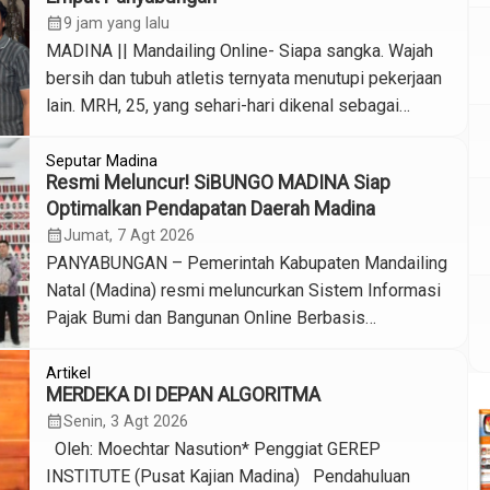
langsung menyasar target berat membentuk
calendar_month
9 jam yang lalu
pengurus di 23 kecamatan dan 404 desa/kelurahan
MADINA || Mandailing Online- Siapa sangka. Wajah
se-Madina sebelum Desember 2026. […]
bersih dan tubuh atletis ternyata menutupi pekerjaan
lain. MRH, 25, yang sehari-hari dikenal sebagai
trainer gym di Sumbar, ditangkap polisi di Mandailing
Natal. Bukan karena fitness, tapi karena membawa
Seputar Madina
Resmi Meluncur! SiBUNGO MADINA Siap
19,2 kilogram ganja. Aksi dramastis terjadi Jumat
Optimalkan Pendapatan Daerah Madina
malam (7/8) di Panyabungan. Berawal dari patroli
calendar_month
Jumat, 7 Agt 2026
BNN di Padang Laru. Petugas […]
PANYABUNGAN – Pemerintah Kabupaten Mandailing
Natal (Madina) resmi meluncurkan Sistem Informasi
Pajak Bumi dan Bangunan Online Berbasis
Geospasial yang diberi nama “SiBUNGO MADINA”.
Peluncuran inovasi digital ini dipimpin langsung oleh
Artikel
MERDEKA DI DEPAN ALGORITMA
Bupati H. Saipullah Nasution dan Wakil Bupati Atika
calendar_month
Senin, 3 Agt 2026
Azmi Utammi Nasution di Aula Kantor Bupati,
Oleh: Moechtar Nasution* Penggiat GEREP
Panyabungan, Kamis (6/08/2026). Acara launching
INSTITUTE (Pusat Kajian Madina) Pendahuluan
tersebut dilangsungkan di sela-sela Rapat […]