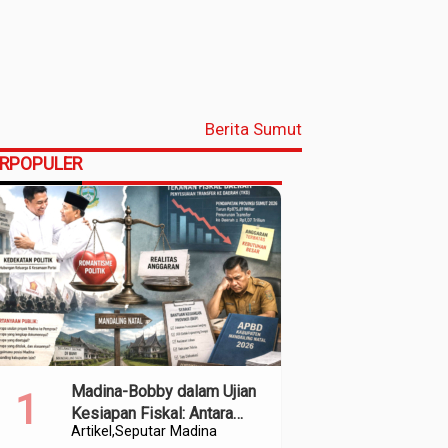
Berita Sumut
ERPOPULER
Madina-Bobby dalam Ujian
Kesiapan Fiskal: Antara
Artikel
Seputar Madina
Kedekatan Politik dan