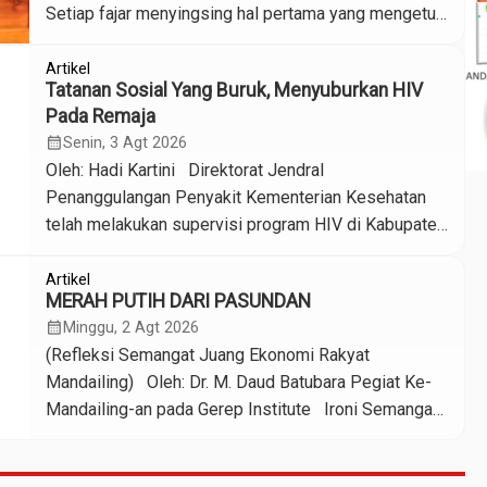
Setiap fajar menyingsing hal pertama yang mengetuk
kesadaran kita bukanlah derit pintu yang dibuka
melainkan membuka telpon selular. Sesuatu yang
Artikel
Tatanan Sosial Yang Buruk, Menyuburkan HIV
intim telah berpindah, seakan-akan telepon selular
Pada Remaja
itulah yang menemani malam hingga azan subuh
calendar_month
Senin, 3 Agt 2026
memecah sunyi. Kita hidup di dalam dunia di mana
Oleh: Hadi Kartini Direktorat Jendral
hasrat, […]
Penanggulangan Penyakit Kementerian Kesehatan
telah melakukan supervisi program HIV di Kabupaten
Sidoarjo sebagai tindak lanjut atas tingginya
perhatian masyarakat terhadap pemberitaan kasus
Artikel
MERAH PUTIH DARI PASUNDAN
HIV pada anak dan remaja. Sebelumnya beredar vidio
calendar_month
Minggu, 2 Agt 2026
viral di medsos yang menyatakan sebanyak 522
(Refleksi Semangat Juang Ekonomi Rakyat
pelajar di Kabupaten Sidoarjo terpapar HIV-AIDS.
Mandailing) Oleh: Dr. M. Daud Batubara Pegiat Ke-
Meningkatnya jumlah kasus HIV di kalangan […]
Mandailing-an pada Gerep Institute Ironi Semangat
Ke-Mandailing-an Setiap menjelang Hari Proklamasi
Kemerdekaan Republik Indonesia, pemandangan